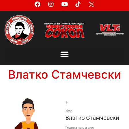
Влатко Стамчевски
#
Име
Влатко Стамчевски
Година на раѓање