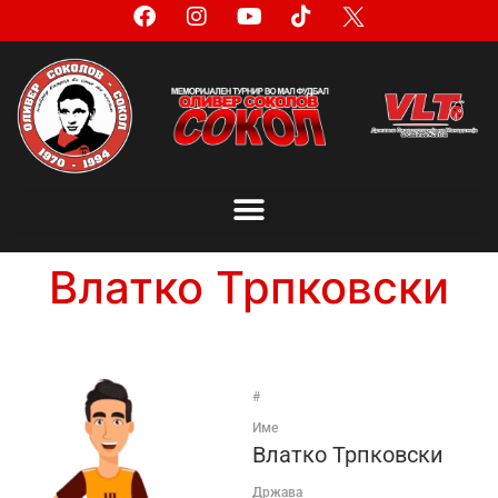
Влатко Трпковски
#
Име
Влатко Трпковски
Држава