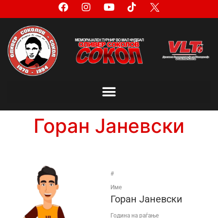
Горан Јаневски
#
Име
Горан Јаневски
Година на раѓање