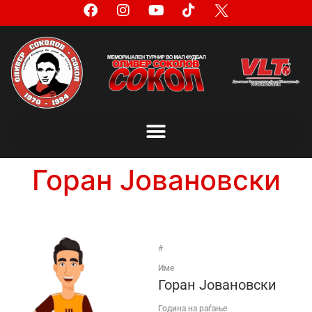
Горан Јовановски
#
Име
Горан Јовановски
Година на раѓање