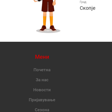
Град
Скопје
Мени
Почетна
За нас
Новости
Пријавување
Сезона