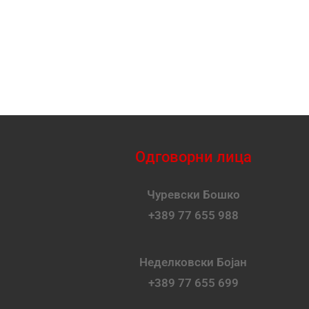
Одговорни лица
Чуревски Бошко
+389 77 655 988
Неделковски Бојан
+389 77 655 699