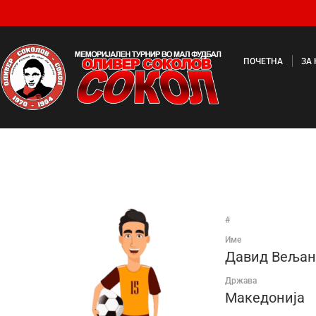
ПОЧЕТНА
ЗА
#
Име
Давид Вељан
Држава
Македонија