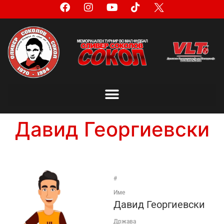
Давид Георгиевски
#
Име
Давид Георгиевски
Држава