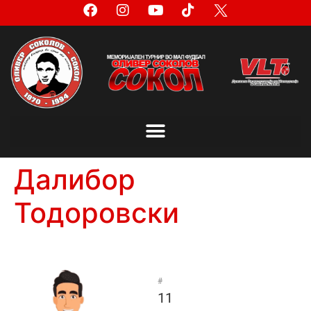
Далибор
Тодоровски
#
11