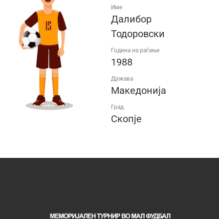
Име
Далибор
Тодоровски
Година на раѓање
1988
Држава
Македонија
Град
Скопје