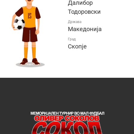
Далибор
Тодоровски
Држава
Македонија
Град
Скопје