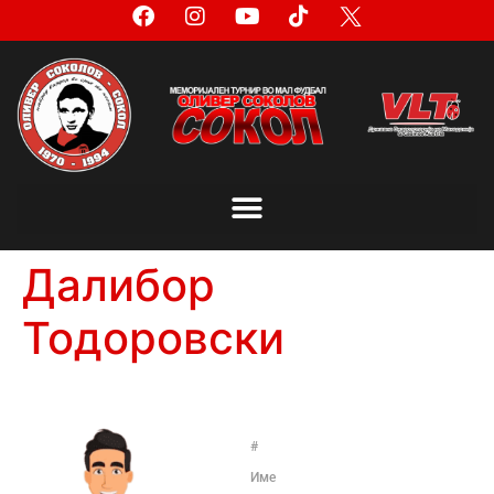
Далибор
Тодоровски
#
Име