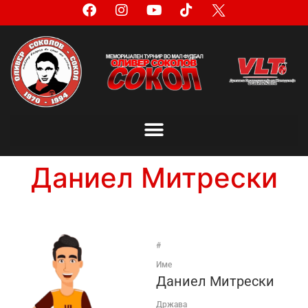
Даниел Митрески
#
Име
Даниел Митрески
Држава