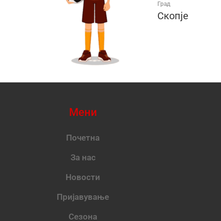
Град
Скопје
Мени
Почетна
За нас
Новости
Пријавување
Сезона