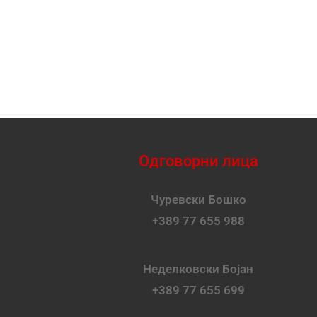
Одговорни лица
Чуревски Бошко
+389 77 655 988
Неделковски Бојан
+389 77 655 699