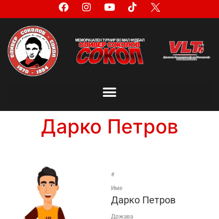
Дарко Петров
#
Име
Дарко Петров
Држава