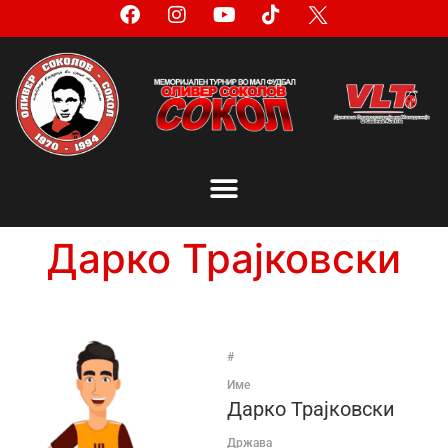
Дарко Трајковски
#
Име
Дарко Трајковски
Држава