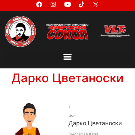
Дарко Цветаноски
#
Име
Дарко Цветаноски
Година на раѓање