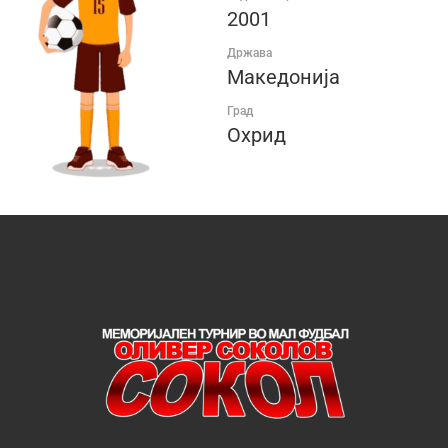
2001
Држава
Македонија
Град
Охрид