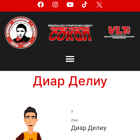
Диар Делиу
#
Име
Диар Делиу