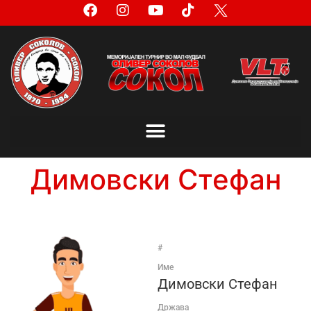
Димовски Стефан
#
Име
Димовски Стефан
Држава