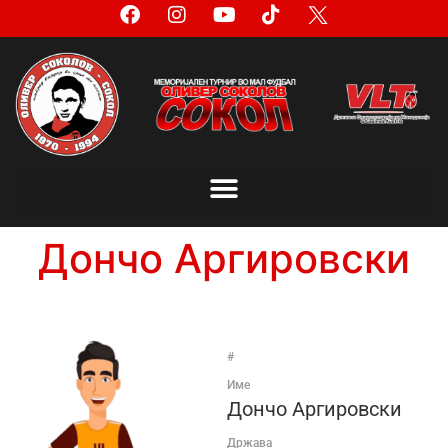
Дончо Аргировски
#
Име
Дончо Аргировски
Држава