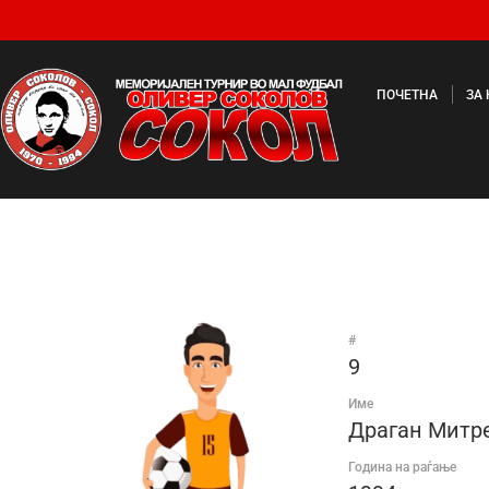
ПОЧЕТНА
ЗА
#
9
Име
Драган Митр
Година на раѓање