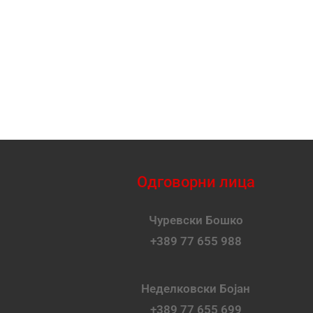
Одговорни лица
Чуревски Бошко
+389 77 655 988
Неделковски Бојан
+389 77 655 699