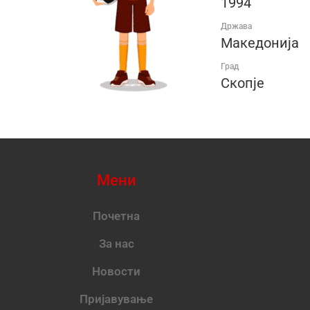
1994
Држава
Македонија
Град
Скопје
Мени
Почетна
За нас
Новости
Пријавување