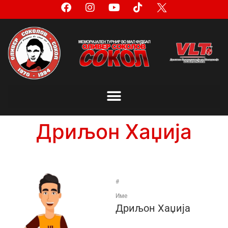
Дриљон Хаџија
#
Име
Дриљон Хаџија