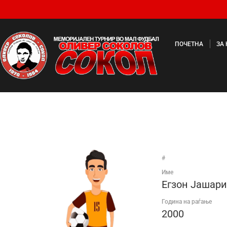
ПОЧЕТНА
ЗА
#
Име
Егзон Јашари
Година на раѓање
2000