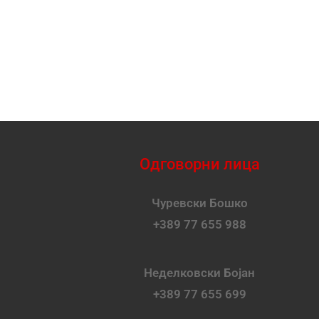
Одговорни лица
Чуревски Бошко
+389 77 655 988
Неделковски Бојан
+389 77 655 699