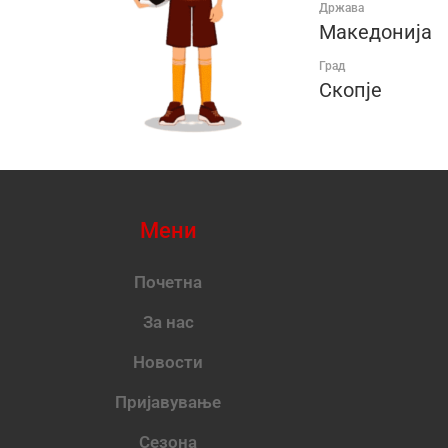
Држава
Македонија
Град
Скопје
Мени
Почетна
За нас
Новости
Пријавување
Сезона