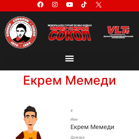
Екрем Мемеди
#
Име
Екрем Мемеди
Држава