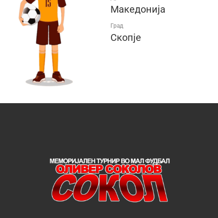
Македонија
Град
Скопје