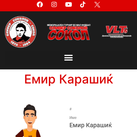
Емир Карашиќ
#
Име
Емир Карашиќ