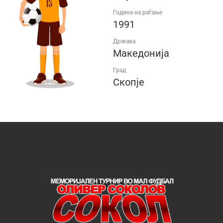
Година на раѓање
1991
Држава
Македонија
Град
Скопје