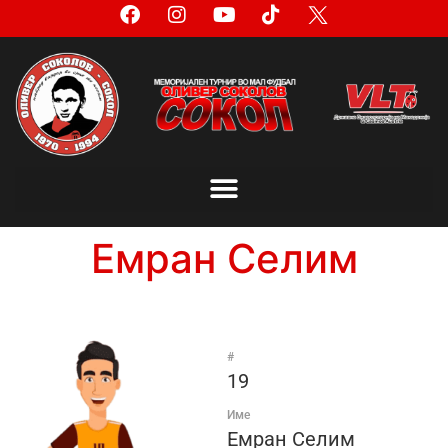
Емран Селим
#
19
Име
Емран Селим