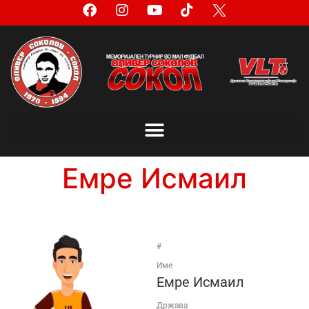
Емре Исмаил
#
Име
Емре Исмаил
Држава