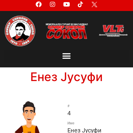
Енез Јусуфи
#
4
Име
Енез Јусуфи