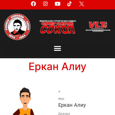
Еркан Алиу
#
Име
Еркан Алиу
Држава