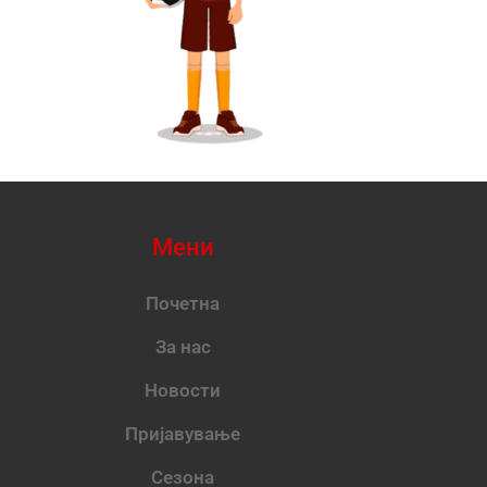
Мени
Почетна
За нас
Новости
Пријавување
Сезона