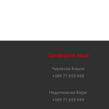
Одговорни лица
Чуревски Бошко
+389 77 655 988
Неделковски Бојан
+389 77 655 699