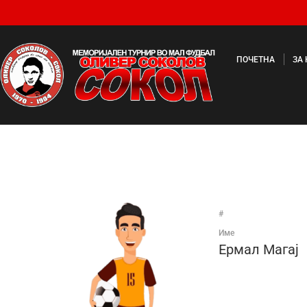
ПОЧЕТНА
ЗА
#
Име
Ермал Магај