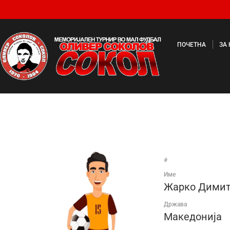
ПОЧЕТНА
ЗА
#
Име
Жарко Димит
Држава
Македонија