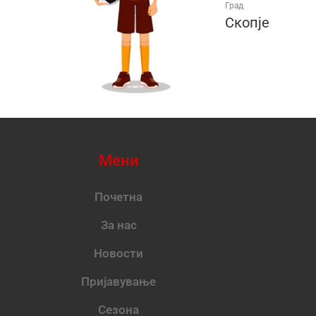
Град
Скопје
Мени
Почетна
За нас
Новости
Пријавување
Сезона