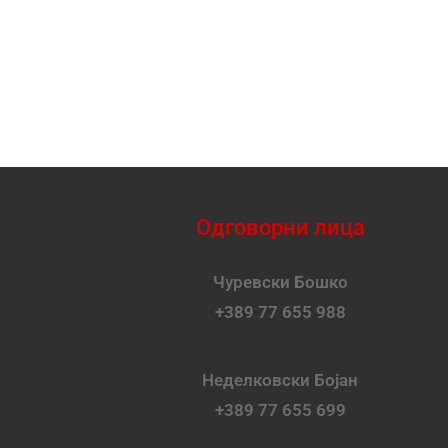
Одговорни лица
Чуревски Бошко
+389 77 655 988
Неделковски Бојан
+389 77 655 699