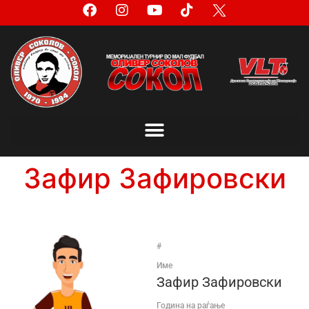
Зафир Зафировски
#
Име
Зафир Зафировски
Година на раѓање