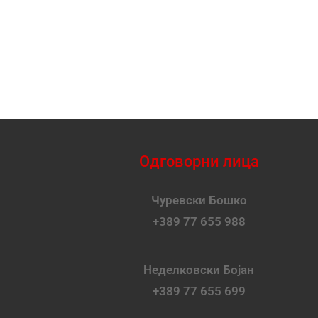
Одговорни лица
Чуревски Бошко
+389 77 655 988
Неделковски Бојан
+389 77 655 699