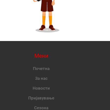
Мени
Почетна
За нас
Новости
Пријавување
Сезона