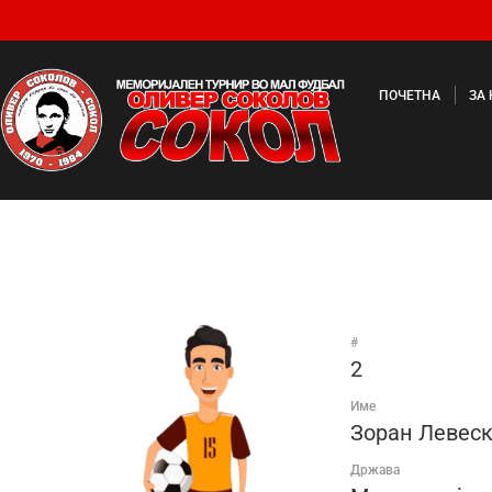
ПОЧЕТНА
ЗА
#
2
Име
Зоран Левес
Држава