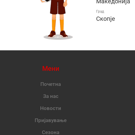
Македонија
Град
Скопје
Мени
Почетна
За нас
Новости
Пријавување
Сезона