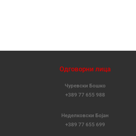
Одговорни лица
Чуревски Бошко
+389 77 655 988
Неделковски Бојан
+389 77 655 699