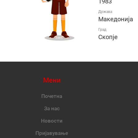
1983
Држава
Македонија
Град
Скопје
Мени
Почетна
За нас
Новости
Пријавување