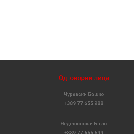
Одговорни лица
Чуревски Бошко
+389 77 655 988
Неделковски Бојан
+389 77 655 699