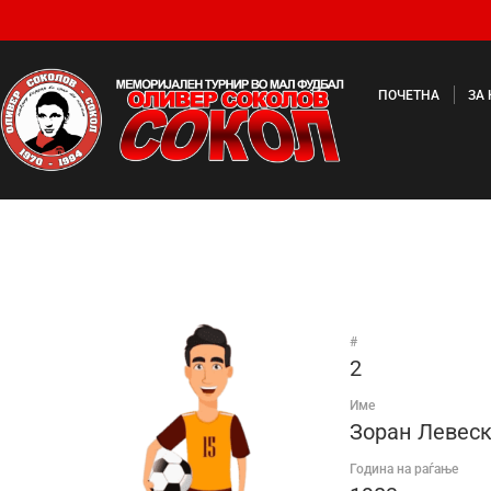
ПОЧЕТНА
ЗА
#
2
Име
Зоран Левес
Година на раѓање