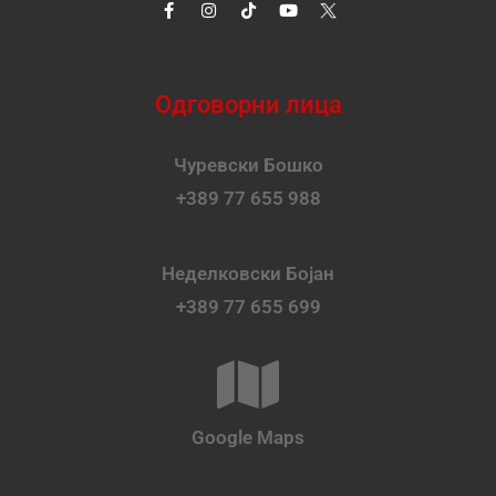
Одговорни лица
Чуревски Бошко
+389 77 655 988
Неделковски Бојан
+389 77 655 699
Google Maps