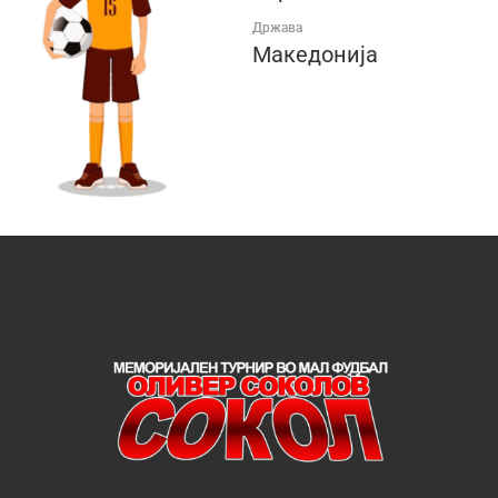
Држава
Македонија