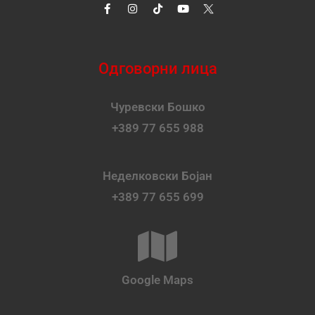
Одговорни лица
Чуревски Бошко
+389 77 655 988
Неделковски Бојан
+389 77 655 699
Google Maps