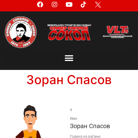
Зоран Спасов
#
Име
Зоран Спасов
Година на раѓање