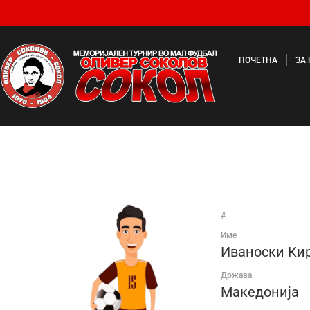
ПОЧЕТНА
ЗА
#
Име
Иваноски Ки
Држава
Македонија