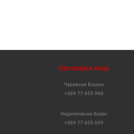
Одговорни лица
Чуревски Бошко
+389 77 655 988
Неделковски Бојан
+389 77 655 699