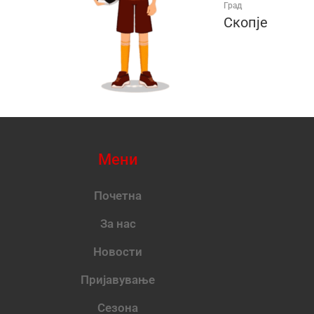
Град
Скопје
Мени
Почетна
За нас
Новости
Пријавување
Сезона