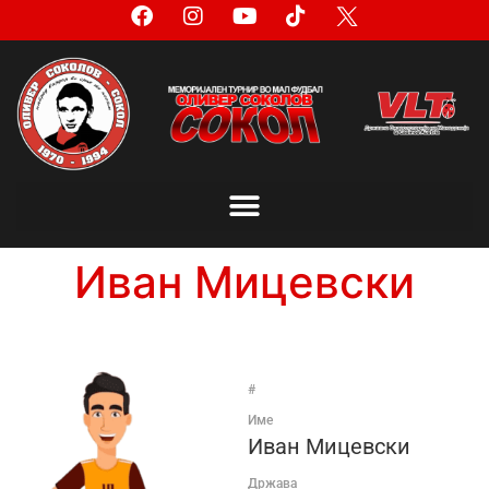
Иван Мицевски
#
Име
Иван Мицевски
Држава