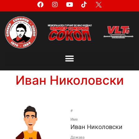
Иван Николовски
#
Име
Иван Николовски
Држава