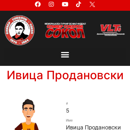
Ивица Продановски
#
5
Име
Ивица Продановски