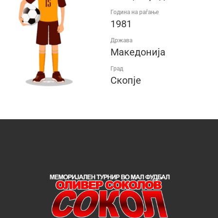
Година на раѓање
1981
Држава
Македонија
Град
Скопје