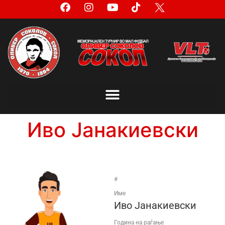
Иво Јанакиевски
#
Име
Иво Јанакиевски
Година на раѓање