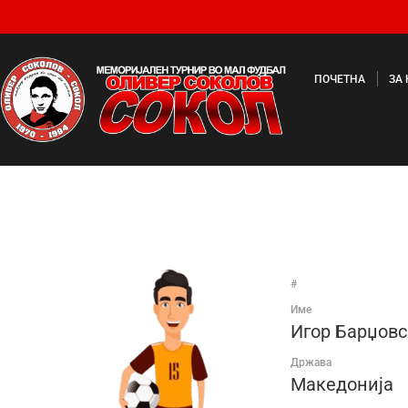
ПОЧЕТНА
ЗА
#
Име
Игор Барџов
Држава
Македонија