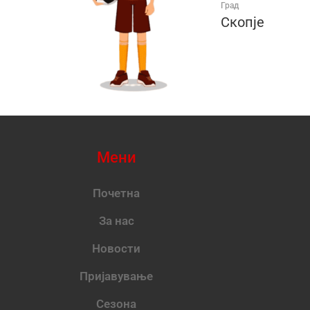
Град
Скопје
Мени
Почетна
За нас
Новости
Пријавување
Сезона