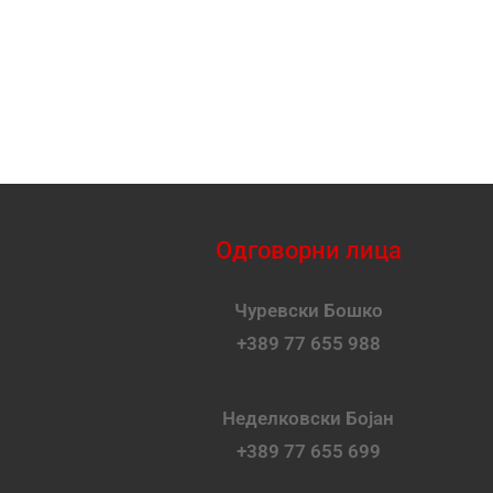
Одговорни лица
Чуревски Бошко
+389 77 655 988
Неделковски Бојан
+389 77 655 699