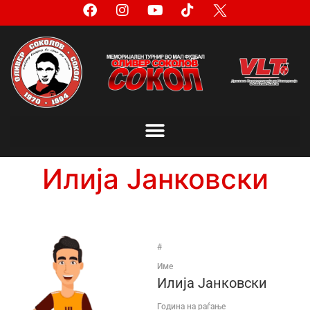
Илија Јанковски
#
Име
Илија Јанковски
Година на раѓање