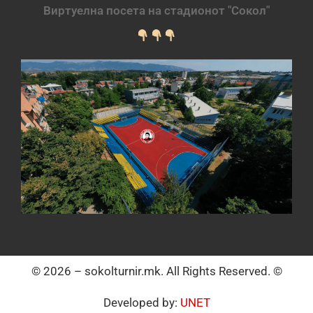
Виртуелна посета на стадионот "Сокол"
© 2026 – sokolturnir.mk. All Rights Reserved. ©
Developed by:
UNET