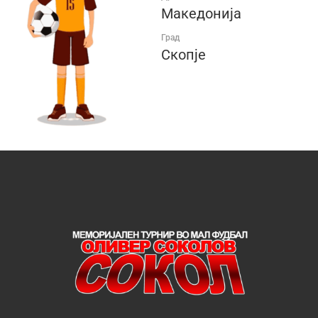
Македонија
Град
Скопје