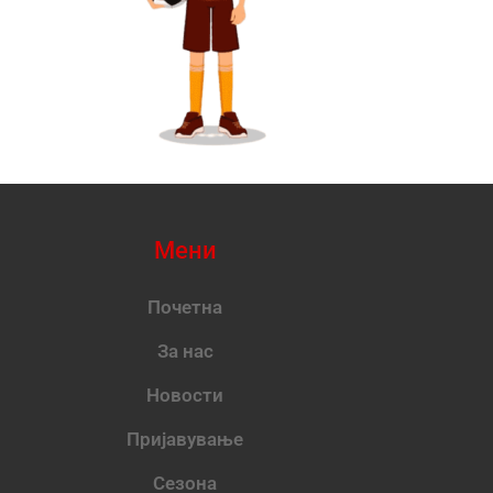
Мени
Почетна
За нас
Новости
Пријавување
Сезона