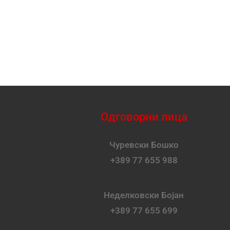
Одговорни лица
Чуревски Бошко
+389 77 655 988
Неделковски Бојан
+389 77 655 699