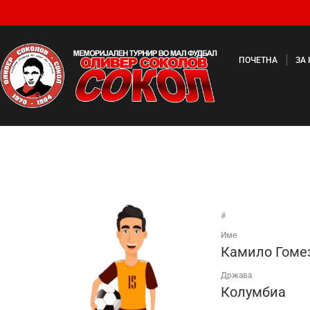
ПОЧЕТНА
ЗА
#
Име
Камило Гомез
Држава
Колумбиа