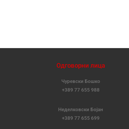
Одговорни лица
Чуревски Бошко
+389 77 655 988
Неделковски Бојан
+389 77 655 699