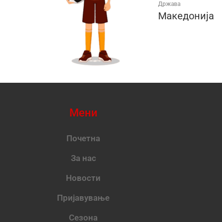
Држава
Македонија
Мени
Почетна
За нас
Новости
Пријавување
Сезона