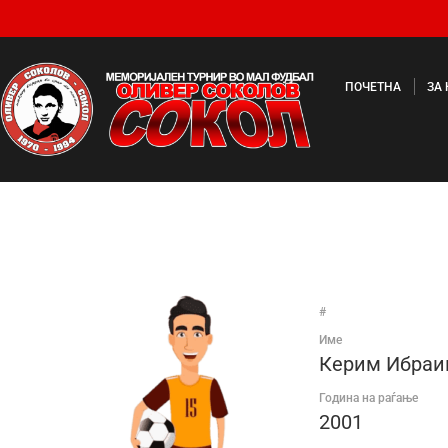
ПОЧЕТНА
ЗА
#
Име
Керим Ибраи
Година на раѓање
2001