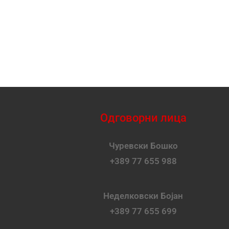
Одговорни лица
Чуревски Бошко
+389 77 655 988
Неделковски Бојан
+389 77 655 699