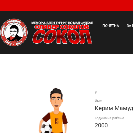
ПОЧЕТНА
ЗА
#
Име
Керим Маму
Година на раѓање
2000