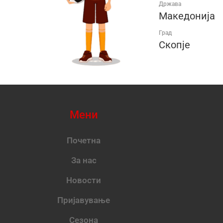
Држава
Македонија
Град
Скопје
Мени
Почетна
За нас
Новости
Пријавување
Сезона