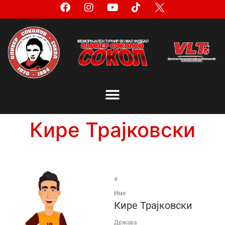
Кире Трајковски
#
Име
Кире Трајковски
Држава