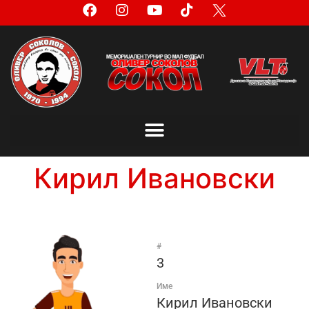
Кирил Ивановски
#
3
Име
Кирил Ивановски