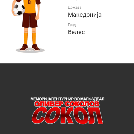
Држава
Македонија
Град
Велес