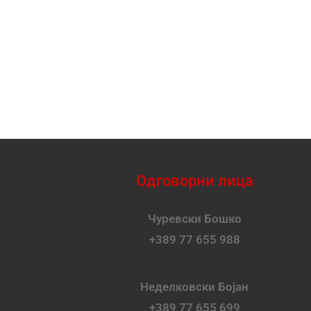
Одговорни лица
Чуревски Бошко
+389 77 655 988
Неделковски Бојан
+389 77 655 699