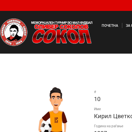
ПОЧЕТНА
ЗА
#
10
Име
Кирил Цветк
Година на раѓање