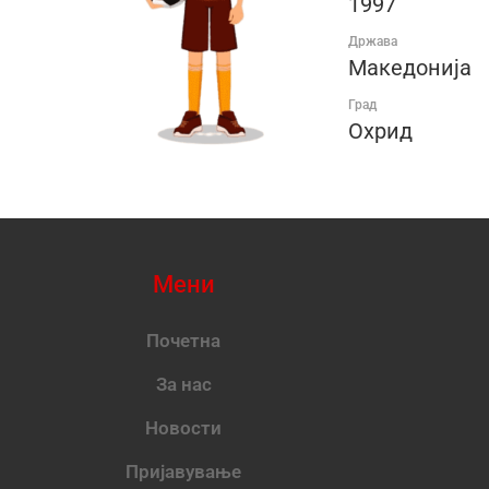
1997
Држава
Македонија
Град
Охрид
Мени
Почетна
За нас
Новости
Пријавување