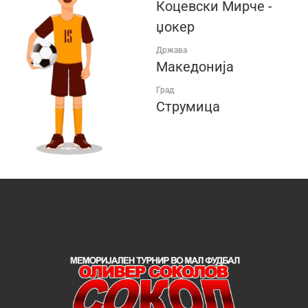
Коцевски Мирче -
џокер
Држава
Македонија
Град
Струмица