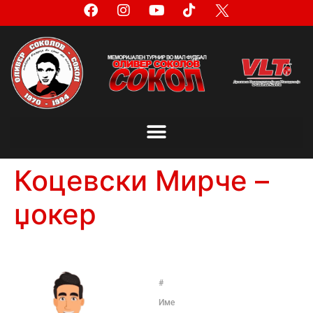
Коцевски Мирче –
џокер
#
Име