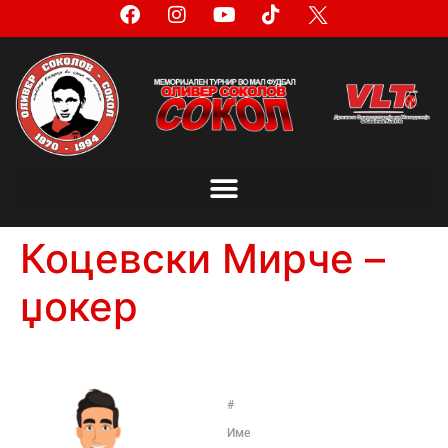
Коцевски Мирче –
џокер
#
Име