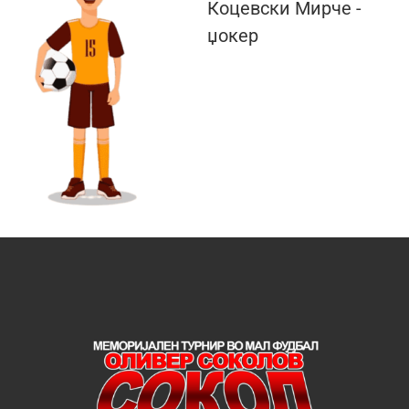
Коцевски Мирче -
џокер